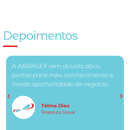
Depoimentos
A ABRASEX sem dúvida abriu
portas para meu conhecimento e
novas oportunidade de negócio.
Telma Dias
Terapêuta Sexual