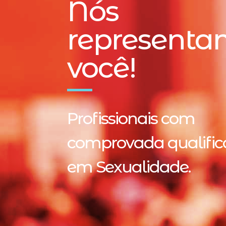
Nós
representa
você!
Profissionais com
comprovada qualifi
em Sexualidade.