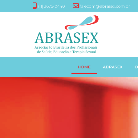
(11) 3675-0440
falecom@abrasex.com.br
HOME
ABRASEX
B