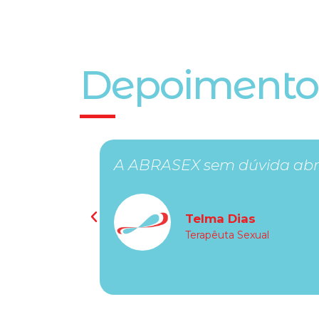
Depoimento
A ABRASEX sem dúvida abri
Telma Dias
Terapêuta Sexual