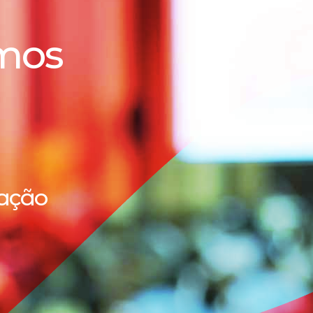
mos
cação